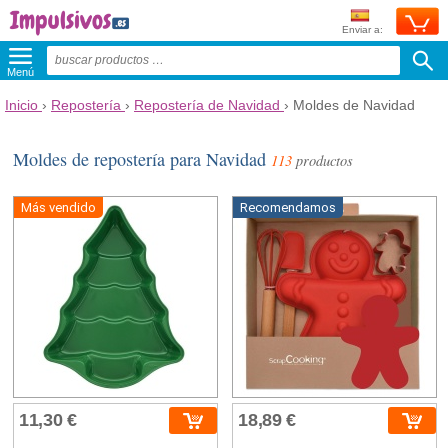
Enviar a:
Menú
Inicio
›
Repostería
›
Repostería de Navidad
›
Moldes de Navidad
Moldes de repostería para Navidad
113
productos
Más vendido
Recomendamos
11,30 €
18,89 €