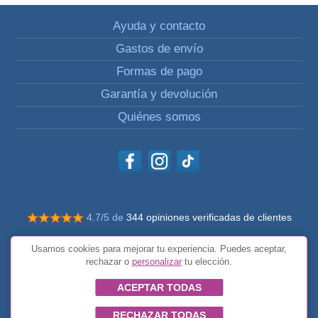
Ayuda y contacto
Gastos de envío
Formas de pago
Garantía y devolución
Quiénes somos
4.7/5 de
344 opiniones verificadas de clientes
© Todos los derechos reservados Impulsivos
Usamos cookies para mejorar tu experiencia. Puedes aceptar,
Condiciones generales
rechazar o
personalizar
tu elección.
ACEPTAR TODAS
RECHAZAR TODAS