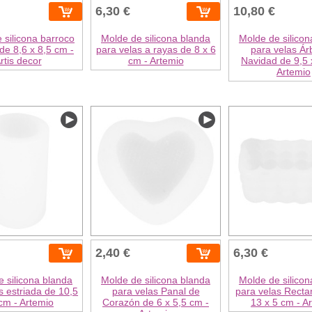
6,30 €
10,80 €
 silicona barroco
Molde de silicona blanda
Molde de silicon
de 8,6 x 8,5 cm -
para velas a rayas de 8 x 6
para velas Ár
rtis decor
cm - Artemio
Navidad de 9,5 
Artemio
2,40 €
6,30 €
 silicona blanda
Molde de silicona blanda
Molde de silicon
s estriada de 10,5
para velas Panal de
para velas Recta
cm - Artemio
Corazón de 6 x 5,5 cm -
13 x 5 cm - A