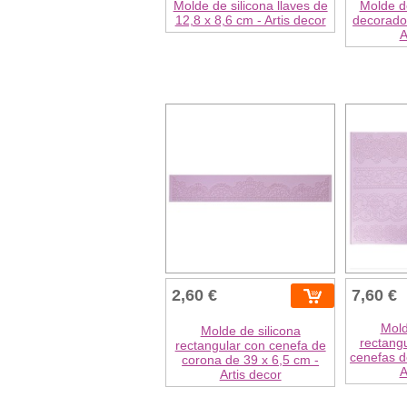
Molde de silicona llaves de
Molde de
12,8 x 8,6 cm - Artis decor
decorado 
A
2,60 €
7,60 €
Mold
Molde de silicona
rectangu
rectangular con cenefa de
cenefas d
corona de 39 x 6,5 cm -
A
Artis decor