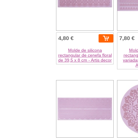
4,80 €
7,80 €
Molde de silicona
Mold
rectangular de cenefa floral
rectang
de 39,5 x 8 cm - Artis decor
variada
A