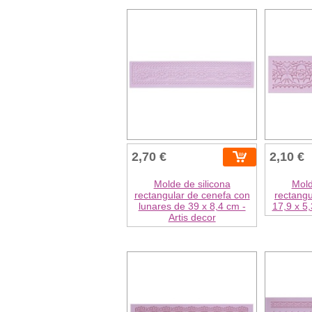
2,70 €
2,10 €
Molde de silicona
Mold
rectangular de cenefa con
rectangu
lunares de 39 x 8,4 cm -
17,9 x 5,
Artis decor