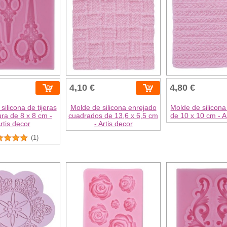
4,10 €
4,80 €
silicona de tijeras
Molde de silicona enrejado
Molde de silicona
ra de 8 x 8 cm -
cuadrados de 13,6 x 6,5 cm
de 10 x 10 cm - A
rtis decor
- Artis decor
(1)