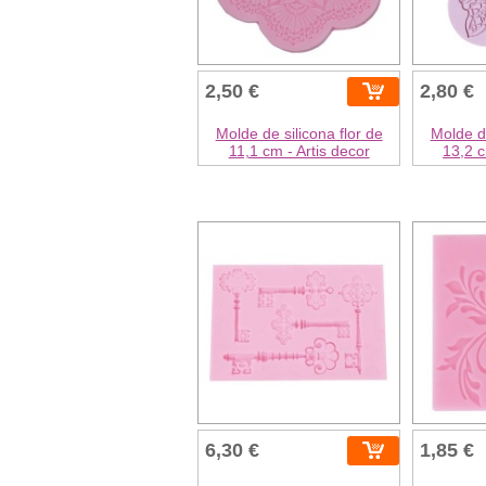
2,50 €
2,80 €
Molde de silicona flor de
Molde de
11,1 cm - Artis decor
13,2 c
6,30 €
1,85 €