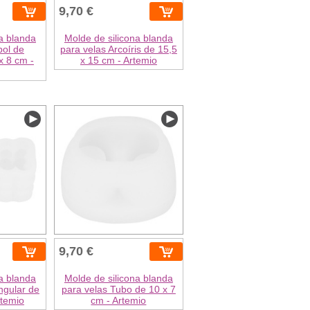
9,70 €
a blanda
Molde de silicona blanda
bol de
para velas Arcoíris de 15,5
x 8 cm -
x 15 cm - Artemio
9,70 €
a blanda
Molde de silicona blanda
ngular de
para velas Tubo de 10 x 7
rtemio
cm - Artemio