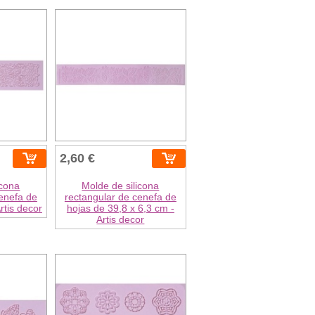
2,60 €
icona
Molde de silicona
enefa de
rectangular de cenefa de
rtis decor
hojas de 39,8 x 6,3 cm -
Artis decor