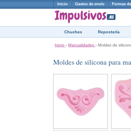
Inicio
Gastos de envío
Formas de
Chuches
Repostería
Inicio
›
Manualidades
›
Moldes de silico
Moldes de silicona para m