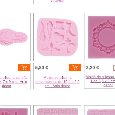
Artemio
5,80 €
2,20 €
Molde de silicon
 silicona cenefa
Molde de silicona
1 de 5,5 x 6 cm
4,7 x 9 cm - Artis
decoraciones de 10,4 x 9,2
decor
decor
cm - Artis decor