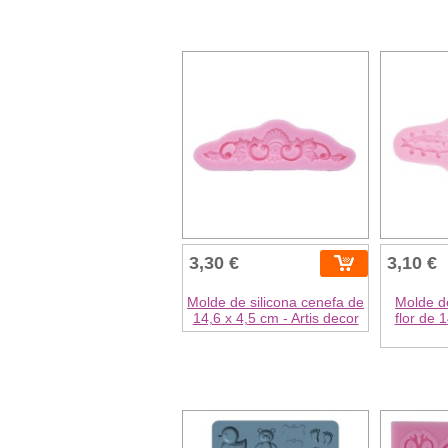
3,30 €
3,10 €
Molde de silicona cenefa de
Molde de
14,6 x 4,5 cm - Artis decor
flor de 1