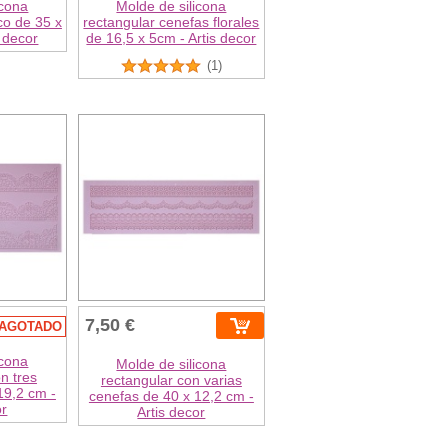
icona
Molde de silicona
co de 35 x
rectangular cenefas florales
s decor
de 16,5 x 5cm - Artis decor
(1)
7,50 €
AGOTADO
icona
Molde de silicona
n tres
rectangular con varias
19,2 cm -
cenefas de 40 x 12,2 cm -
or
Artis decor