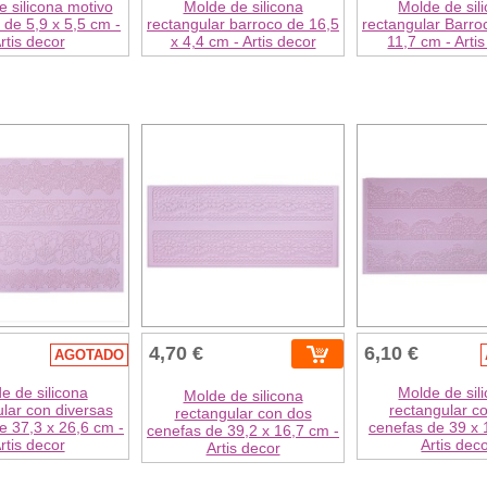
 silicona motivo
Molde de silicona
Molde de sil
de 5,9 x 5,5 cm -
rectangular barroco de 16,5
rectangular Barro
rtis decor
x 4,4 cm - Artis decor
11,7 cm - Arti
4,70 €
6,10 €
AGOTADO
e de silicona
Molde de sil
Molde de silicona
lar con diversas
rectangular co
rectangular con dos
e 37,3 x 26,6 cm -
cenefas de 39 x 
cenefas de 39,2 x 16,7 cm -
rtis decor
Artis dec
Artis decor