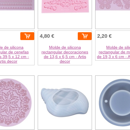
4,80 €
2,20 €
e de silicona
Molde de silicona
Molde de sil
ular de cenefas
rectangular decoraciones
rectangular de 
s 39,5 x 12 cm -
de 13,6 x 6,5 cm - Artis
de 19,3 x 6 cm - A
rtis decor
decor