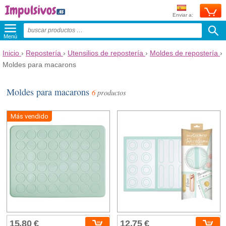
Enviar a:
Menú
Inicio
›
Repostería
›
Utensilios de repostería
›
Moldes de repostería
›
Moldes para macarons
Moldes para macarons
6
productos
Más vendido
15,80 €
12,75 €