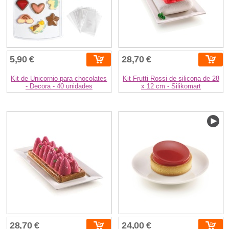
5,90 €
28,70 €
Kit de Unicornio para chocolates
Kit Frutti Rossi de silicona de 28
- Decora - 40 unidades
x 12 cm - Silikomart
28,70 €
24,00 €