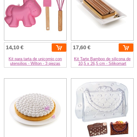
14,10 €
17,60 €
Kit para tarta de unicornio con
Kit Tarte Bamboo de silicona de
utensilios - Wilton - 3 piezas
10,5 x 26,5 cm - Silikomart