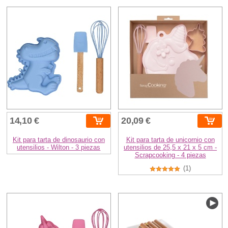
14,10 €
20,09 €
Kit para tarta de dinosaurio con
Kit para tarta de unicornio con
utensilios - Wilton - 3 piezas
utensilios de 25,5 x 21 x 5 cm -
Scrapcooking - 4 piezas
(1)