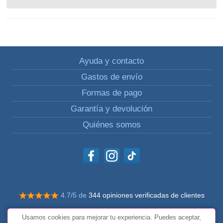
Ayuda y contacto
Gastos de envío
Formas de pago
Garantía y devolución
Quiénes somos
4.7/5 de
344 opiniones verificadas de clientes
© Todos los derechos reservados Impulsivos
Usamos cookies para mejorar tu experiencia. Puedes aceptar,