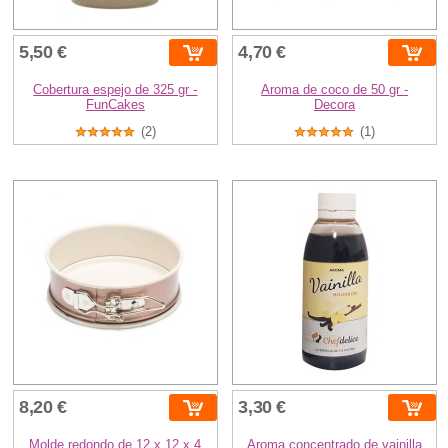
5,50 €
4,70 €
Cobertura espejo de 325 gr -
Aroma de coco de 50 gr -
FunCakes
Decora
(2)
(1)
8,20 €
3,30 €
Molde redondo de 12 x 12 x 4
Aroma concentrado de vainilla