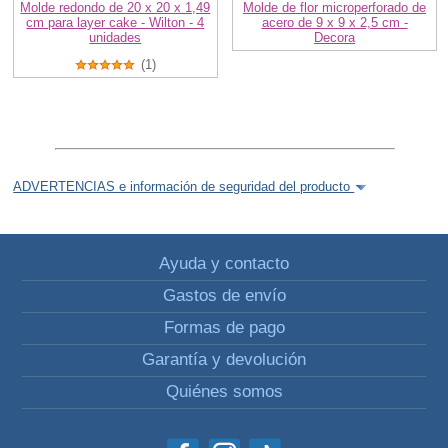
Molde redondo de 20 x 20 x 1,49
Molde de flor microperforado de
cm para layer cake - Wilton - 4
acero de 9 x 9 x 2,5 cm -
unidades
Decora
(1)
ADVERTENCIAS e información de seguridad del producto
Ayuda y contacto
Gastos de envío
Formas de pago
Garantía y devolución
Quiénes somos