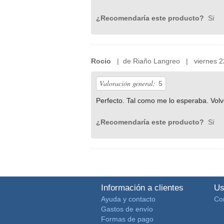
¿Recomendaría este producto?
Sí
Rocio
| de Riaño Langreo | viernes 22
Valoración general:
5
Perfecto. Tal como me lo esperaba. Volv
¿Recomendaría este producto?
Sí
Información a clientes
Us
Ayuda y contacto
Co
Gastos de envío
Formas de pago