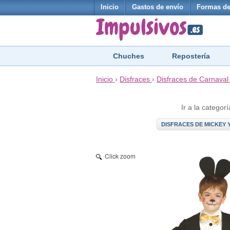
Inicio
Gastos de envío
Formas de
Chuches
Repostería
Inicio
›
Disfraces
›
Disfraces de Carnaval
Ir a la categorí
DISFRACES DE MICKEY Y
Click zoom