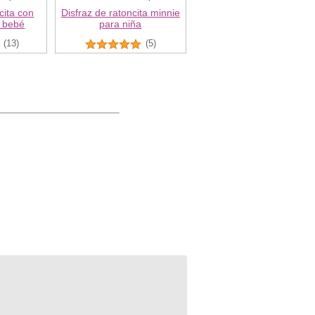
cita con
Disfraz de ratoncita minnie
 bebé
para niña
(13)
(5)