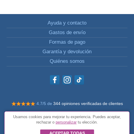
Ayuda y contacto
Gastos de envío
Formas de pago
Garantía y devolución
Quiénes somos
4.7/5 de
344 opiniones verificadas de clientes
© Todos los derechos reservados Impulsivos
Usamos cookies para mejorar tu experiencia. Puedes aceptar,
Condiciones generales
rechazar o
personalizar
tu elección.
ACEPTAR TODAS