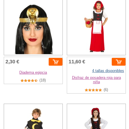
2,30 €
11,60 €
4 tallas disponibles
Diadema egipcia
Disfraz de posadera roja para
(18)
niña
(6)