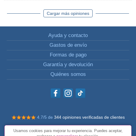
Cargar más opiniones
Ayuda y contacto
Gastos de envío
Formas de pago
Garantía y devolución
Quiénes somos
4.7/5 de
344 opiniones verificadas de clientes
© Todos los derechos reservados Impulsivos
Usamos cookies para mejorar tu experiencia. Puedes aceptar,
Condiciones generales