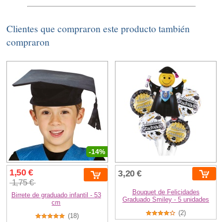
Clientes que compraron este producto también
compraron
-14%
1,50 €
3,20 €
1,75 €
Bouquet de Felicidades
Birrete de graduado infantil - 53
Graduado Smiley - 5 unidades
cm
(2)
(18)