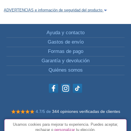
ADVERTENCIAS e información de seguridad del producto
Ayuda y contacto
Gastos de envío
Formas de pago
Garantía y devolución
Quiénes somos
4.7/5 de
344 opiniones verificadas de clientes
© Todos los derechos reservados Impulsivos
Usamos cookies para mejorar tu experiencia. Puedes aceptar,
Condiciones generales
rechazar o
personalizar
tu elección.