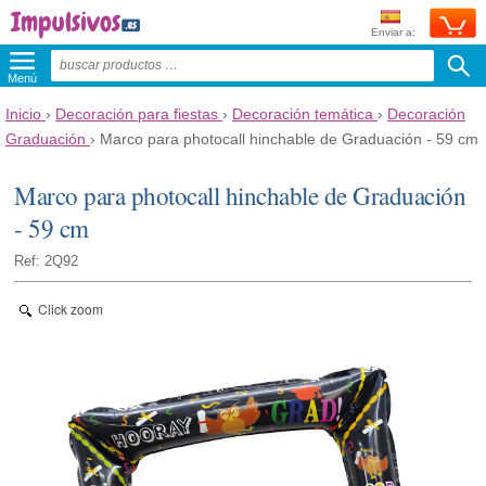
Enviar a:
Menú
Inicio
›
Decoración para fiestas
›
Decoración temática
›
Decoración
Graduación
›
Marco para photocall hinchable de Graduación - 59 cm
Marco para photocall hinchable de Graduación
- 59 cm
Ref: 2Q92
Click zoom