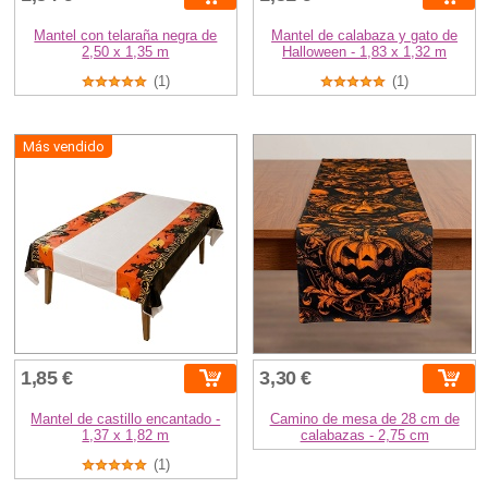
Mantel con telaraña negra de
Mantel de calabaza y gato de
2,50 x 1,35 m
Halloween - 1,83 x 1,32 m
(1)
(1)
Más vendido
1,85 €
3,30 €
Mantel de castillo encantado -
Camino de mesa de 28 cm de
1,37 x 1,82 m
calabazas - 2,75 cm
(1)