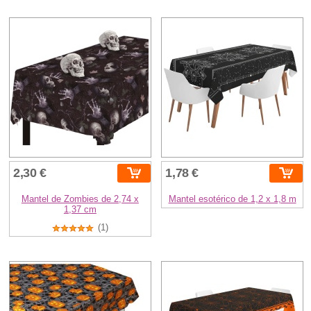
2,30 €
1,78 €
Mantel de Zombies de 2,74 x
Mantel esotérico de 1,2 x 1,8 m
1,37 cm
(1)