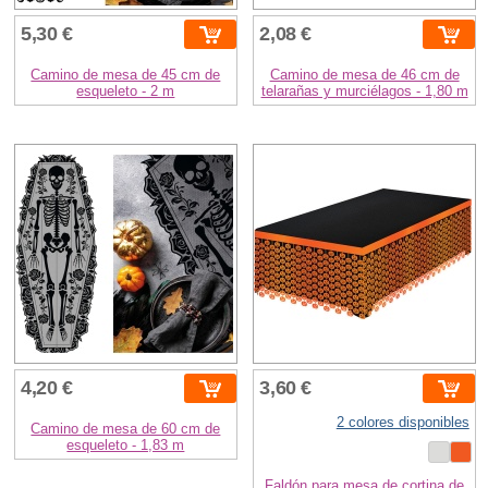
5,30 €
2,08 €
Camino de mesa de 45 cm de
Camino de mesa de 46 cm de
esqueleto - 2 m
telarañas y murciélagos - 1,80 m
4,20 €
3,60 €
2 colores disponibles
Camino de mesa de 60 cm de
esqueleto - 1,83 m
Faldón para mesa de cortina de