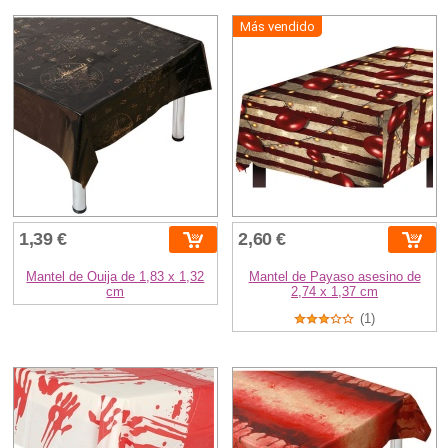
Más vendido
1,39 €
2,60 €
Mantel de Ouija de 1,83 x 1,32
Mantel de Payaso asesino de
cm
2,74 x 1,37 cm
(1)