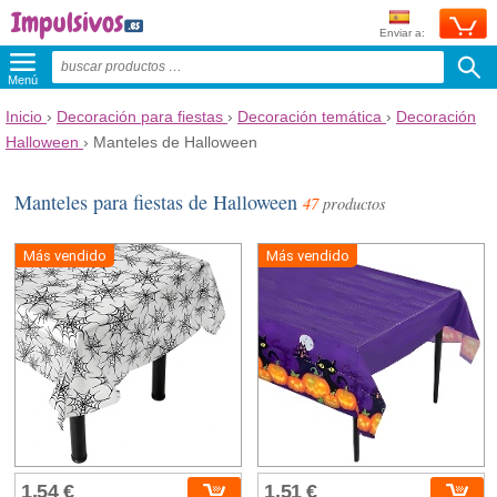
Enviar a:
Menú
Inicio
›
Decoración para fiestas
›
Decoración temática
›
Decoración
Halloween
›
Manteles de Halloween
Manteles para fiestas de Halloween
47
productos
Más vendido
Más vendido
1,54 €
1,51 €