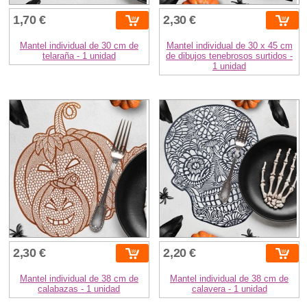
1,70 €
2,30 €
Mantel individual de 30 cm de
Mantel individual de 30 x 45 cm
telaraña - 1 unidad
de dibujos tenebrosos surtidos -
1 unidad
2,30 €
2,20 €
Mantel individual de 38 cm de
Mantel individual de 38 cm de
calabazas - 1 unidad
calavera - 1 unidad