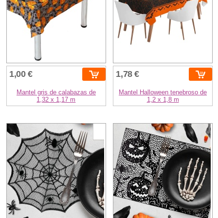
1,00 €
1,78 €
Mantel gris de calabazas de
Mantel Halloween tenebroso de
1,32 x 1,17 m
1,2 x 1,8 m