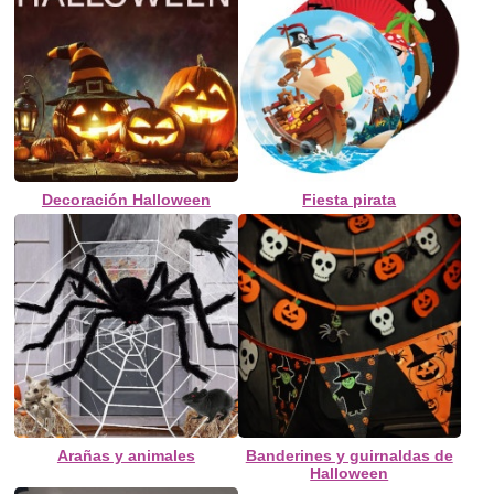
Decoración Halloween
Fiesta pirata
Arañas y animales
Banderines y guirnaldas de
Halloween