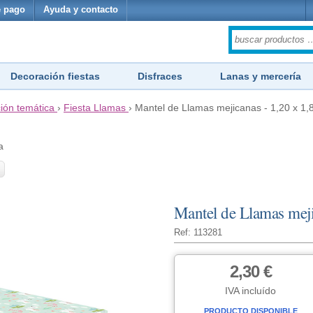
 pago
Ayuda y contacto
Decoración fiestas
Disfraces
Lanas y mercería
ión temática
›
Fiesta Llamas
›
Mantel de Llamas mejicanas - 1,20 x 1,
a
Mantel de Llamas meji
Ref: 113281
2,30 €
IVA incluído
PRODUCTO DISPONIBLE