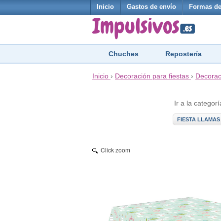
Inicio
Gastos de envío
Formas de
Chuches
Repostería
Inicio
›
Decoración para fiestas
›
Decorac
Ir a la categorí
FIESTA LLAMAS
Click zoom