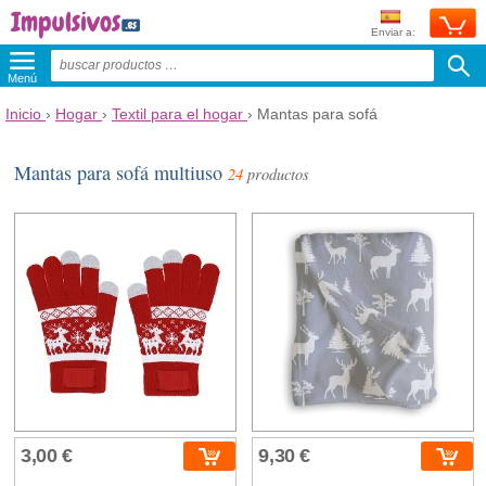
Enviar a:
Menú
Inicio
›
Hogar
›
Textil para el hogar
›
Mantas para sofá
Mantas para sofá multiuso
24
productos
3,00 €
9,30 €