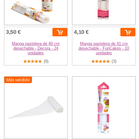
3,50 €
4,10 €
Manga pastelera de 40 cm
Manga pastelera de 41 cm
desechable - Decora - 24
desechable - FunCakes - 10
unidades
unidades
(9)
(3)
Más vendido