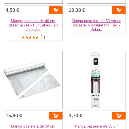
4,50 €
10,30 €
Manga pastelera de 46 cm
Manga pastelera de 50 cm de
desechables - FunCakes - 10
poliéster y poliuretano Flex -
unidades
Dekora
(1)
15,80 €
3,70 €
Manga pastelera de 50 cm
Manga pastelera de 50 cm