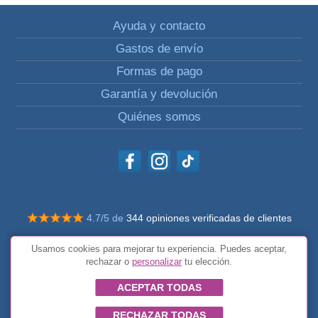
Ayuda y contacto
Gastos de envío
Formas de pago
Garantía y devolución
Quiénes somos
4.7/5 de
344 opiniones verificadas de clientes
© Todos los derechos reservados Impulsivos
Usamos cookies para mejorar tu experiencia. Puedes aceptar,
Condiciones generales
rechazar o
personalizar
tu elección.
ACEPTAR TODAS
RECHAZAR TODAS