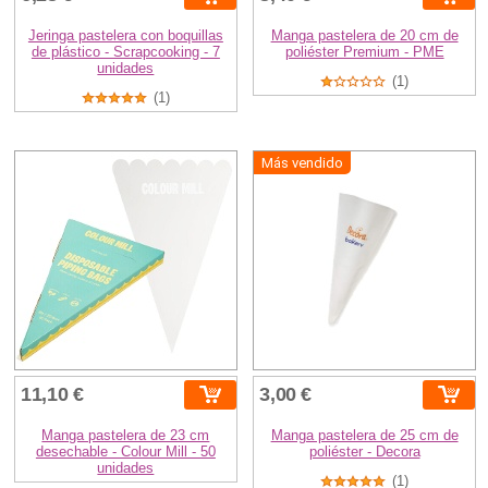
Jeringa pastelera con boquillas
Manga pastelera de 20 cm de
de plástico - Scrapcooking - 7
poliéster Premium - PME
unidades
(1)
(1)
Más vendido
11,10 €
3,00 €
Manga pastelera de 23 cm
Manga pastelera de 25 cm de
desechable - Colour Mill - 50
poliéster - Decora
unidades
(1)