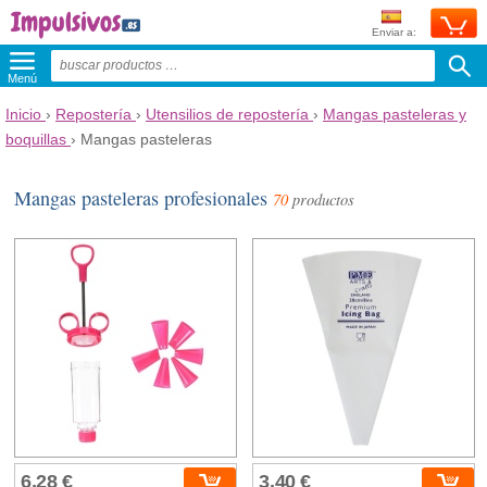
Enviar a:
Menú
Inicio
›
Repostería
›
Utensilios de repostería
›
Mangas pasteleras y
boquillas
›
Mangas pasteleras
Mangas pasteleras profesionales
70
productos
6,28 €
3,40 €