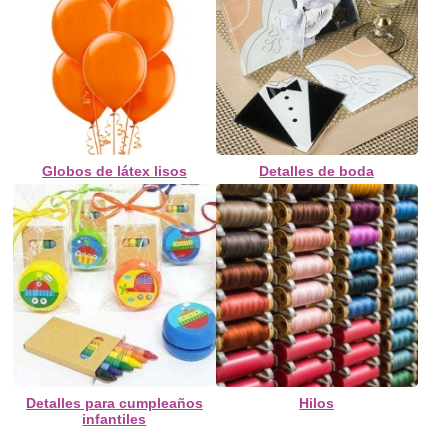
Globos de látex lisos
Detalles de boda
Detalles para cumpleaños
Hilos
infantiles