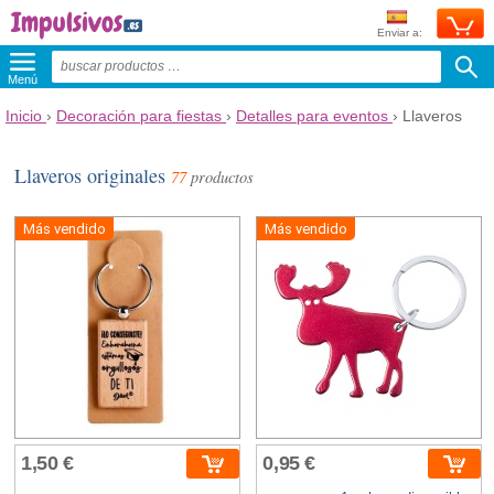
Enviar a:
Menú
Inicio
›
Decoración para fiestas
›
Detalles para eventos
›
Llaveros
Llaveros originales
77
productos
Más vendido
Más vendido
1,50 €
0,95 €