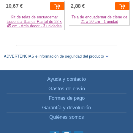
10,67 €
2,88 €
Kit de telas de encuadernar
Tela de encuadernar de cisne de
Essential Basics Pastel de 32 x
21 x 30 cm - 1 unidad
45 cm - Artis decor - 3 unidades
ADVERTENCIAS e información de seguridad del producto
Ayuda y contacto
Gastos de envío
Formas de pago
Garantía y devolución
Quiénes somos