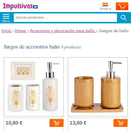
Enviar a:
Menú
Inicio
›
Hogar
›
Accesorios y decoración para baño
›
Juegos de baño
Juegos de accesorios baño
9
productos
10,80 €
13,00 €