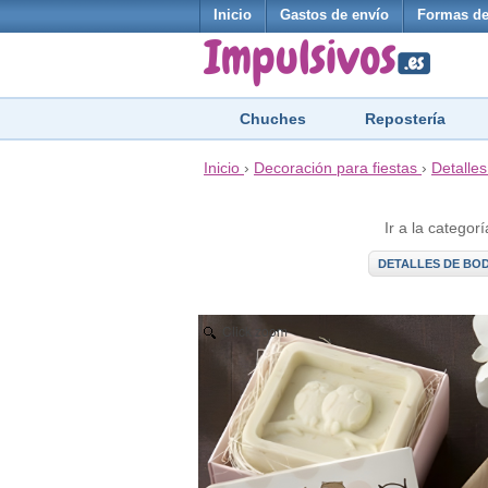
Inicio
Gastos de envío
Formas de
Chuches
Repostería
Inicio
›
Decoración para fiestas
›
Detalle
Ir a la categorí
DETALLES DE BO
Click zoom