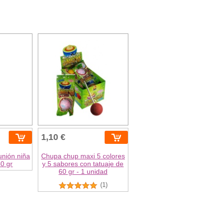
1,10 €
nión niña
Chupa chup maxi 5 colores
0 gr
y 5 sabores con tatuaje de
60 gr - 1 unidad
(1)