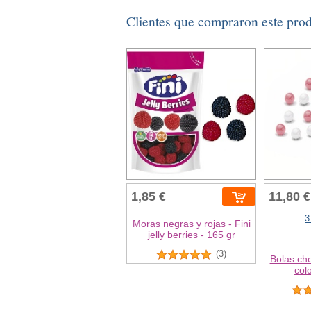
Clientes que compraron este pro
1,85 €
11,80 €
3
Moras negras y rojas - Fini
jelly berries - 165 gr
(3)
Bolas ch
col