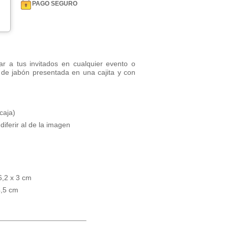
PAGO SEGURO
ar a tus invitados en cualquier evento o
la de jabón presentada en una cajita y con
caja)
diferir al de la imagen
6,2 x 3 cm
4,5 cm