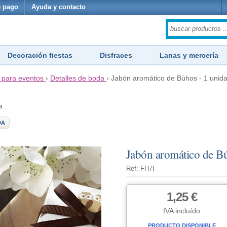
 pago
Ayuda y contacto
Decoración fiestas
Disfraces
Lanas y mercería
s para eventos
›
Detalles de boda
›
Jabón aromático de Búhos - 1 unid
a
DA
Jabón aromático de Bú
Ref: FH7I
1,25 €
IVA incluído
PRODUCTO DISPONIBLE