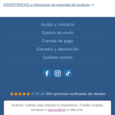
ADVERTENCIAS e información de seguridad del producto
Ayuda y contacto
Gastos de envío
Formas de pago
Garantía y devolución
Quiénes somos
4.7/5 de
344 opiniones verificadas de clientes
© Todos los derechos reservados Impulsivos
Usamos cookies para mejorar tu experiencia. Puedes aceptar,
Condiciones generales
rechazar o
personalizar
tu elección.