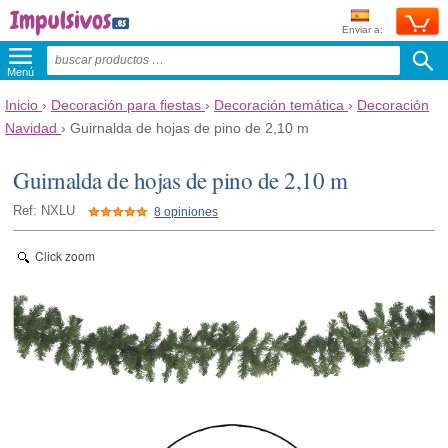
Enviar a:
Menú
Inicio
›
Decoración para fiestas
›
Decoración temática
›
Decoración
Navidad
›
Guirnalda de hojas de pino de 2,10 m
Guirnalda de hojas de pino de 2,10 m
Ref: NXLU
8 opiniones
Click zoom