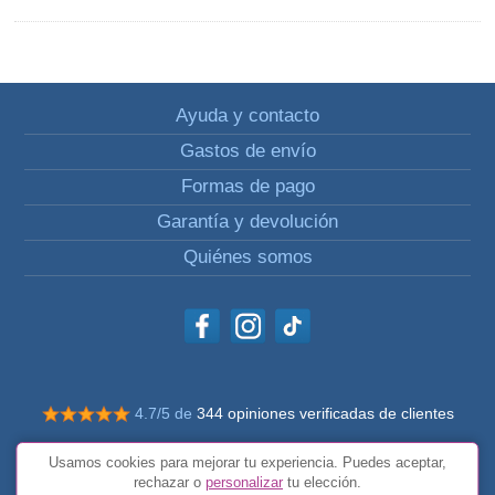
Ayuda y contacto
Gastos de envío
Formas de pago
Garantía y devolución
Quiénes somos
4.7/5 de
344 opiniones verificadas de clientes
© Todos los derechos reservados Impulsivos
Usamos cookies para mejorar tu experiencia. Puedes aceptar,
Condiciones generales
rechazar o
personalizar
tu elección.