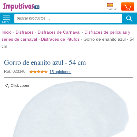
Enviar a:
Menú
Inicio
›
Disfraces
›
Disfraces de Carnaval
›
Disfraces de películas y
series de carnaval
›
Disfraces de Pitufos
›
Gorro de enanito azul - 54
cm
Gorro de enanito azul - 54 cm
Ref: 020346
15 opiniones
Click zoom