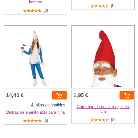
hombre
(9)
(8)
14,40 €
1,95 €
4 tallas disponibles
Gorro rojo de enanito rojo - 54
cm
Disfraz de enanito azul para niña
(3)
(6)