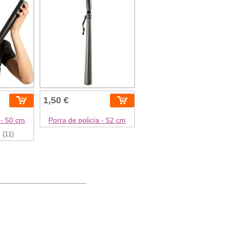
1,50 €
 - 50 cm
Porra de policía - 52 cm
(11)