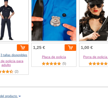
1,25 €
1,00 €
3 tallas disponibles
Placa de policía
Porra de policía
 de policía para
(5)
adulto
(2)
del producto