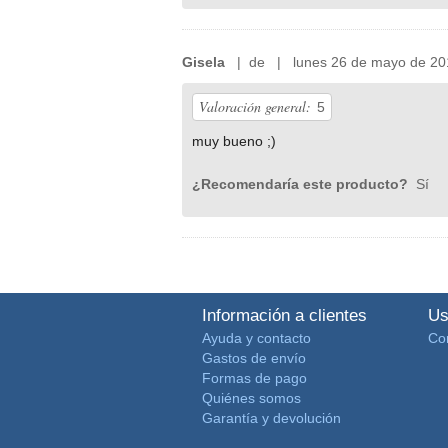
Gisela
| de | lunes 26 de mayo de 20
Valoración general:
5
muy bueno ;)
¿Recomendaría este producto?
Sí
Información a clientes
Us
Ayuda y contacto
Co
Gastos de envío
Formas de pago
Quiénes somos
Garantía y devolución