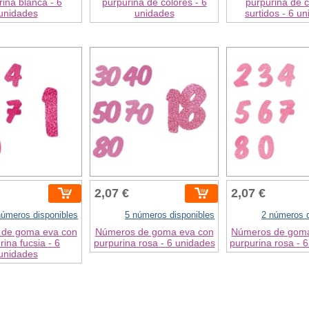
ina blanca - 6
purpurina de colores - 6
purpurina de c
unidades
unidades
surtidos - 6 u
2,07 €
2,07 €
números disponibles
5 números disponibles
2 números d
de goma eva con
Números de goma eva con
Números de goma
rina fucsia - 6
purpurina rosa - 6 unidades
purpurina rosa - 
unidades