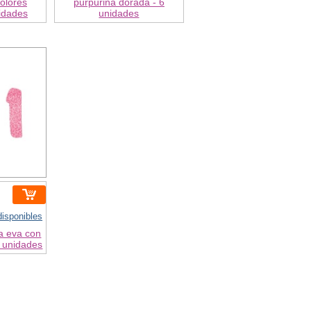
olores
purpurina dorada - 6
nidades
unidades
isponibles
 eva con
6 unidades