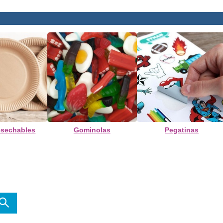
esechables
Gominolas
Pegatinas