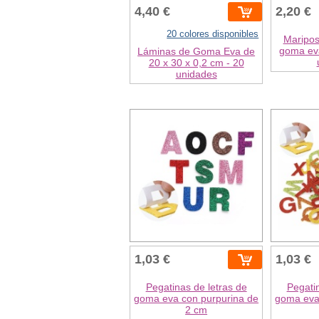
4,40 €
2,20 €
20 colores disponibles
Maripos
goma eva
Láminas de Goma Eva de
20 x 30 x 0,2 cm - 20
unidades
1,03 €
1,03 €
Pegatinas de letras de
Pegatin
goma eva con purpurina de
goma eva
2 cm