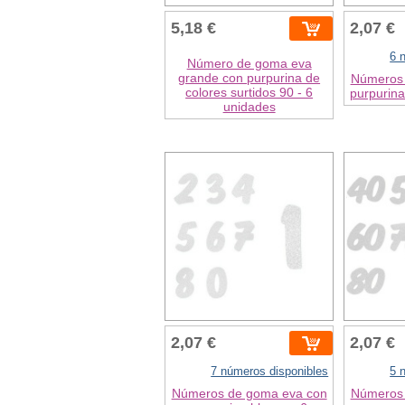
5,18 €
2,07 €
6 
Número de goma eva
grande con purpurina de
Números 
colores surtidos 90 - 6
purpurina
unidades
2,07 €
2,07 €
7 números disponibles
5 
Números de goma eva con
Números 