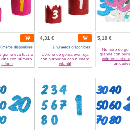
4,31 €
5,18 €
números disponibles
2 números disponibles
Número de go
grande con purp
e goma eva fucsia
Corona de goma eva roja
colores surtido
urina con número
con purpurina con número
unidade
infantil
infantil