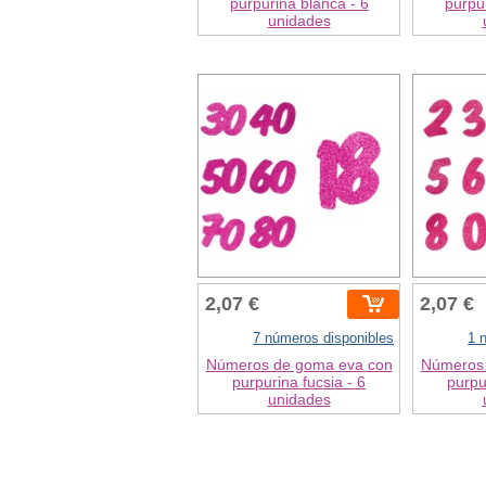
purpurina blanca - 6
purpur
unidades
2,07 €
2,07 €
7 números disponibles
1 
Números de goma eva con
Números 
purpurina fucsia - 6
purpu
unidades