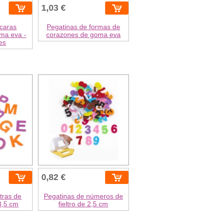
1,03 €
 caras
Pegatinas de formas de
oma eva -
corazones de goma eva
es
0,82 €
tras de
Pegatinas de números de
3,5 cm
fieltro de 2,5 cm