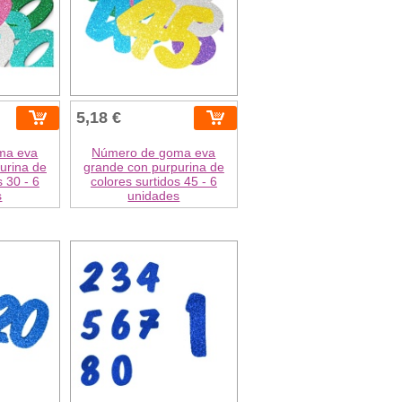
5,18 €
ma eva
Número de goma eva
urina de
grande con purpurina de
s 30 - 6
colores surtidos 45 - 6
s
unidades