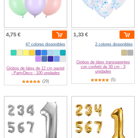
4,75 €
1,33 €
47 colores disponibles
2 colores disponibles
Globos de látex transparentes
con confetti de 30 cm - 3
Globos de látex de 12 cm pastel
unidades
- PartyDeco - 100 unidades
(5)
(29)