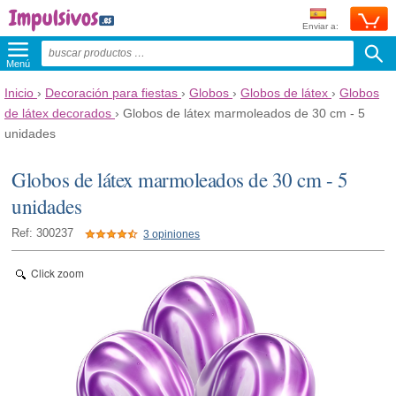
Enviar a:
Menú
Inicio
›
Decoración para fiestas
›
Globos
›
Globos de látex
›
Globos
de látex decorados
›
Globos de látex marmoleados de 30 cm - 5
unidades
Globos de látex marmoleados de 30 cm - 5
unidades
Ref: 300237
3 opiniones
Click zoom