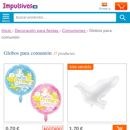
Enviar a:
Menú
Inicio
›
Decoración para fiestas
›
Comuniones
›
Globos para
comunión
Globos para comunión
37
productos
Más vendido
0,70 €
1,70 €
AGOTADO