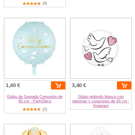
(4)
1,40 €
3,40 €
Globo de Sagrada Comunión de
Globo redondo blanco con
45 cm - PartyDeco
palomas y corazones de 43 cm -
Anagram
(2)