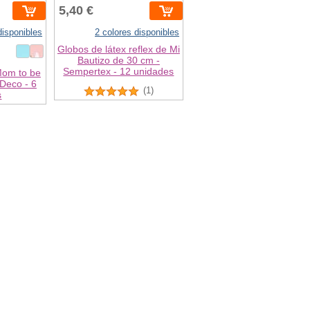
5,40 €
disponibles
2 colores disponibles
Globos de látex reflex de Mi
Bautizo de 30 cm -
Sempertex - 12 unidades
Mom to be
Deco - 6
(1)
s