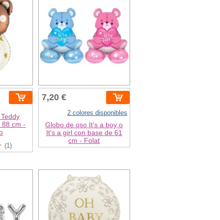
7,20 €
2 colores disponibles
o Teddy
 88 cm -
Globo de oso It's a boy o
o
It's a girl con base de 61
cm - Folat
(1)