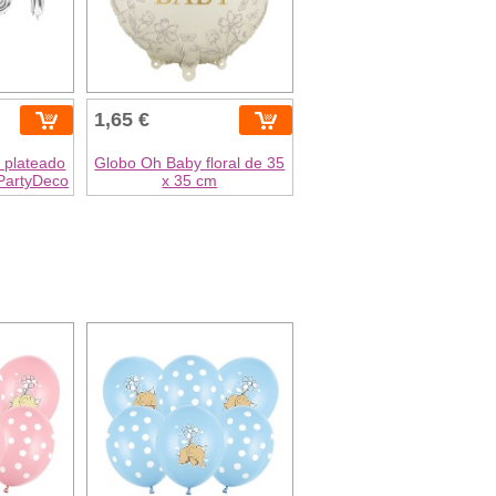
1,65 €
 plateado
Globo Oh Baby floral de 35
 PartyDeco
x 35 cm