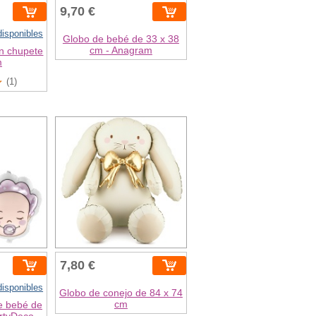
9,70 €
disponibles
Globo de bebé de 33 x 38
cm - Anagram
n chupete
m
(1)
7,80 €
disponibles
Globo de conejo de 84 x 74
cm
de bebé de
artyDeco