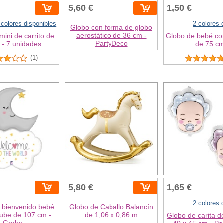
5,60 €
1,50 €
 colores disponibles
2 colores 
Globo con forma de globo
aerostático de 36 cm -
ini de carrito de
Globo de bebé co
PartyDeco
 - 7 unidades
de 75 c
(1)
5,80 €
1,65 €
2 colores 
 bienvenido bebé
Globo de Caballo Balancín
nube de 107 cm -
de 1,06 x 0,86 m
Globo de carita 
Grabo
40 x 45 cm - P