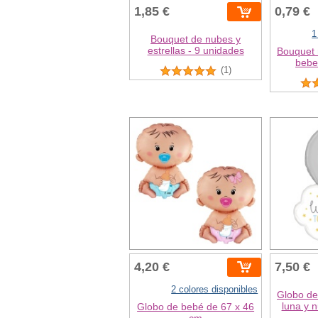
1,85 €
0,79 €
1
Bouquet de nubes y
estrellas - 9 unidades
Bouquet m
bebe
(1)
4,20 €
7,50 €
2 colores disponibles
Globo de
luna y 
Globo de bebé de 67 x 46
cm