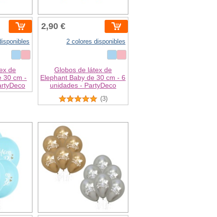
2,90 €
disponibles
2 colores disponibles
ex de
Globos de látex de
e 30 cm -
Elephant Baby de 30 cm - 6
artyDeco
unidades - PartyDeco
(3)