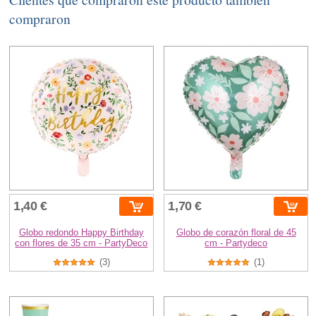
compraron
1,40 €
1,70 €
Globo redondo Happy Birthday
Globo de corazón floral de 45
con flores de 35 cm - PartyDeco
cm - Partydeco
(3)
(1)