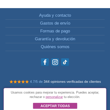
Ayuda y contacto
Gastos de envío
Formas de pago
Garantía y devolución
Quiénes somos
4.7/5 de
344 opiniones verificadas de clientes
© Todos los derechos reservados Impulsivos
Usamos cookies para mejorar tu experiencia. Puedes aceptar,
Condiciones generales
rechazar o
personalizar
tu elección.
ACEPTAR TODAS