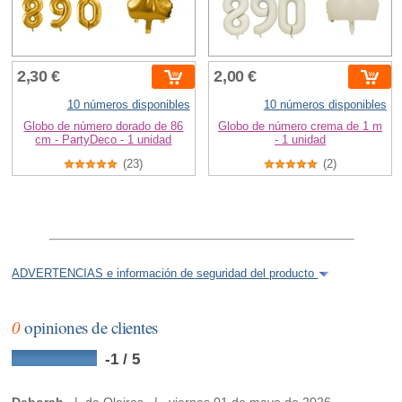
2,30 €
2,00 €
10 números disponibles
10 números disponibles
Globo de número dorado de 86
Globo de número crema de 1 m
cm - PartyDeco - 1 unidad
- 1 unidad
(23)
(2)
ADVERTENCIAS e información de seguridad del producto
0
opiniones de clientes
-1 / 5
Deborah
| de Oleiros | viernes 01 de mayo de 2026