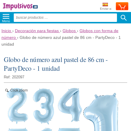
Enviar a:
Menú
Inicio
›
Decoración para fiestas
›
Globos
›
Globos con forma de
número
›
Globo de número azul pastel de 86 cm - PartyDeco - 1
unidad
Globo de número azul pastel de 86 cm -
PartyDeco - 1 unidad
Ref: 202097
Click zoom