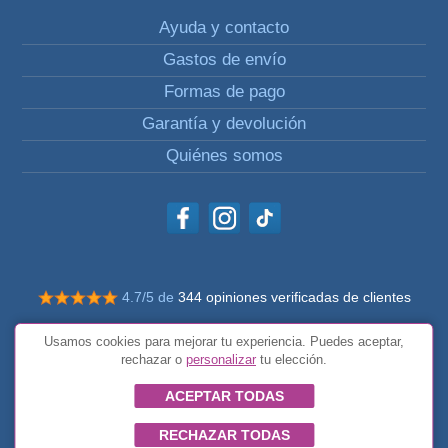
Ayuda y contacto
Gastos de envío
Formas de pago
Garantía y devolución
Quiénes somos
4.7/5 de
344 opiniones verificadas de clientes
© Todos los derechos reservados Impulsivos
Usamos cookies para mejorar tu experiencia. Puedes aceptar,
Condiciones generales
rechazar o
personalizar
tu elección.
ACEPTAR TODAS
RECHAZAR TODAS