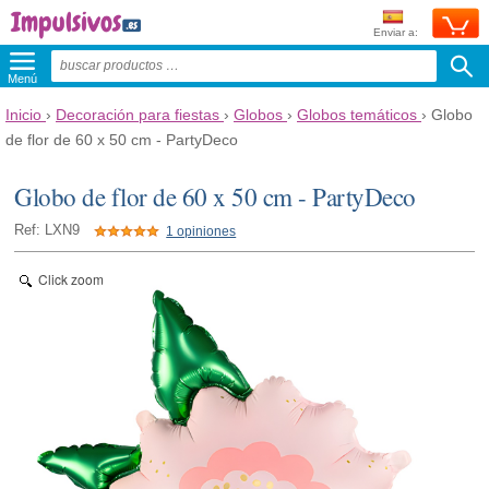
Enviar a:
Menú
Inicio
›
Decoración para fiestas
›
Globos
›
Globos temáticos
›
Globo
de flor de 60 x 50 cm - PartyDeco
Globo de flor de 60 x 50 cm - PartyDeco
Ref: LXN9
1 opiniones
Click zoom