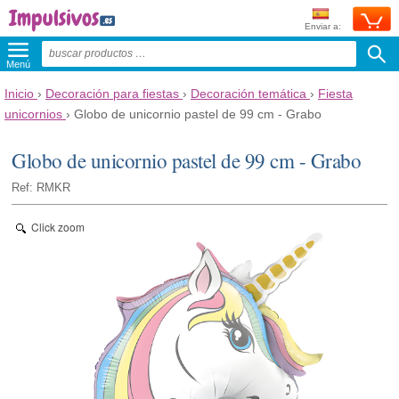
Enviar a:
Menú
Inicio
›
Decoración para fiestas
›
Decoración temática
›
Fiesta
unicornios
›
Globo de unicornio pastel de 99 cm - Grabo
Globo de unicornio pastel de 99 cm - Grabo
Ref: RMKR
Click zoom