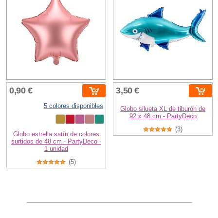
0,90 €
3,50 €
5 colores disponibles
Globo silueta XL de tiburón de
92 x 48 cm - PartyDeco
(3)
Globo estrella satín de colores
surtidos de 48 cm - PartyDeco -
1 unidad
(5)