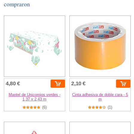
compraron
4,80 €
2,10 €
Mantel de Unicornios verdes -
Cinta adhesiva de doble cara - 5
1,37 x 2,43 m
m
(6)
(1)