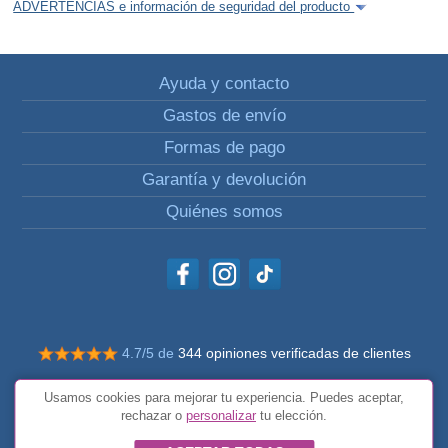
ADVERTENCIAS e información de seguridad del producto
Ayuda y contacto
Gastos de envío
Formas de pago
Garantía y devolución
Quiénes somos
4.7/5 de
344 opiniones verificadas de clientes
© Todos los derechos reservados Impulsivos
Usamos cookies para mejorar tu experiencia. Puedes aceptar,
Condiciones generales
rechazar o
personalizar
tu elección.