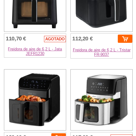
110,70 €
112,20 €
AGOTADO
Freidora de aire de 6,2 L - Jata
Freidora de aire de 6,2 L - Tristar
JEFR1230
FR-9037