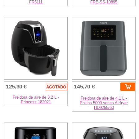
FR5111
FRE-SS-10895
125,30 €
145,70 €
AGOTADO
Freidora de aire de 3,2 L -
Freidora de aire de 4,1 L -
Princess 182021
Philips 5000 series Airfryer
HD9255/60