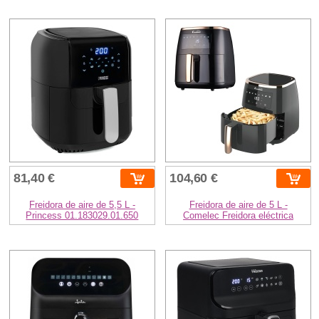
81,40 €
104,60 €
Freidora de aire de 5,5 L -
Freidora de aire de 5 L -
Princess 01.183029.01.650
Comelec Freidora eléctrica