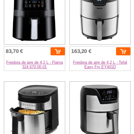
83,70 €
163,20 €
Freidora de aire de 4,2 L - Flama
Freidora de aire de 4,2 L - Tefal
324.670.00.01
Easy Fry EY401D