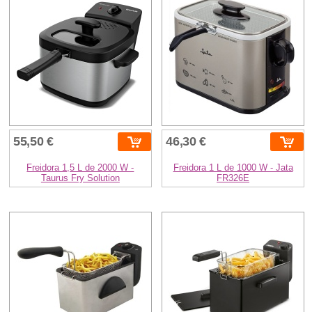
55,50 €
46,30 €
Freidora 1,5 L de 2000 W -
Freidora 1 L de 1000 W - Jata
Taurus Fry Solution
FR326E