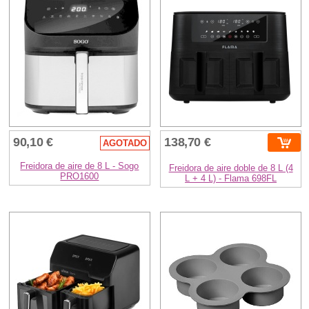
90,10 €
138,70 €
AGOTADO
Freidora de aire de 8 L - Sogo
Freidora de aire doble de 8 L (4
PRO1600
L + 4 L) - Flama 698FL