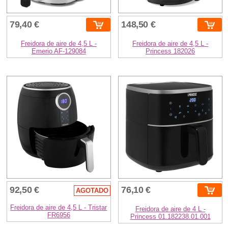
79,40 €
148,50 €
Freidora de aire de 4,5 L -
Freidora de aire de 4,5 L -
Emerio AF-129084
Princess 182026
92,50 €
76,10 €
AGOTADO
Freidora de aire de 4,5 L - Tristar
Freidora de aire de 4 L -
FR6956
Princess 01.182238.01.001