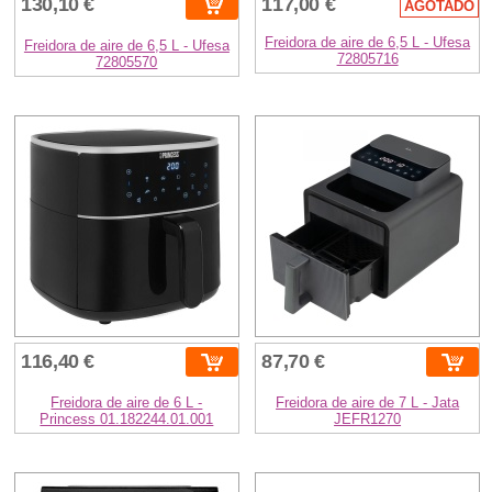
130,10 €
117,00 €
AGOTADO
Freidora de aire de 6,5 L - Ufesa
Freidora de aire de 6,5 L - Ufesa
72805716
72805570
116,40 €
87,70 €
Freidora de aire de 6 L -
Freidora de aire de 7 L - Jata
Princess 01.182244.01.001
JEFR1270