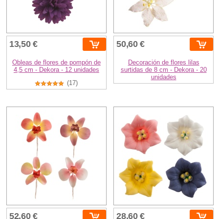
13,50 €
50,60 €
Obleas de flores de pompón de
Decoración de flores lilas
4,5 cm - Dekora - 12 unidades
surtidas de 8 cm - Dekora - 20
unidades
(17)
52,60 €
28,60 €