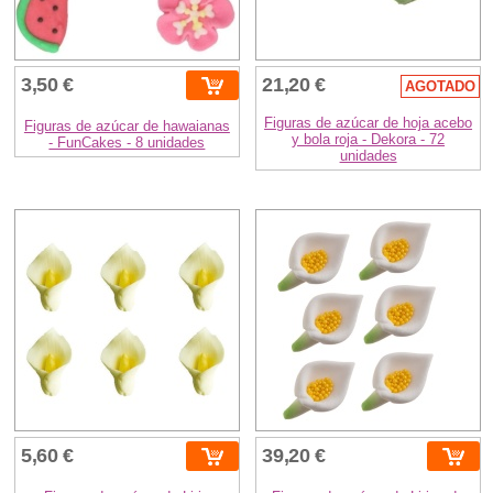
3,50 €
21,20 €
AGOTADO
Figuras de azúcar de hoja acebo
Figuras de azúcar de hawaianas
y bola roja - Dekora - 72
- FunCakes - 8 unidades
unidades
5,60 €
39,20 €