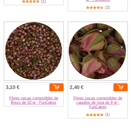
(1)
(2)
3,10 €
2,40 €
Flores secas comestibles de
Flores secas comestibles de
Brezo de 10 gr - FunCakes
capullos de rosa de 9 gr -
FunCakes
(1)