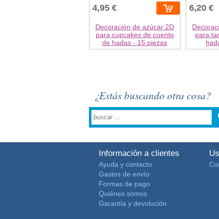
4,95 €
6,20 €
Decoración de azúcar 2D
Decorac
para cupcakes de cuento
para ta
de hadas - 15 piezas
hada
¿Estás buscando otra cosa?
Información a clientes
Us
Ayuda y contacto
Co
Gastos de envío
Formas de pago
Quiénes somos
Garantía y devolución