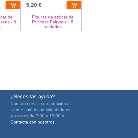
5,20 €
úcar de
Figuras de azúcar de
akes - 8
Princess Fairytale - 8
s
unidades
¿Necesitas ayuda?
Nuestro servicio de atención al
cliente está disponible de lunes
a viernes de 7:00 a 15:00 h.
Contacta con nosotros