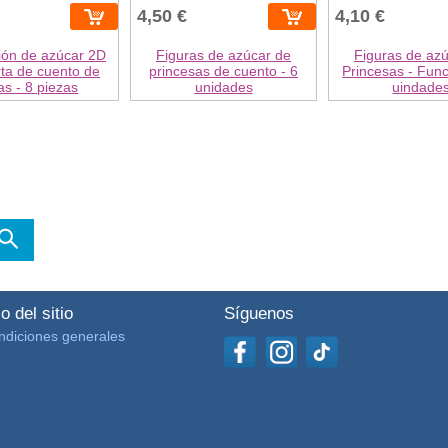
4,50 €
4,10 €
ión de azúcar 2D
Figuras de azúcar de
Figuras de az
rta de cuento de
princesas de cuento - 6
Princesas - Func
s - 8 piezas
unidades
uindade
o del sitio
Síguenos
ndiciones generales