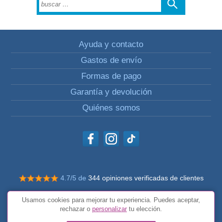
Ayuda y contacto
Gastos de envío
Formas de pago
Garantía y devolución
Quiénes somos
4.7/5 de
344 opiniones verificadas de clientes
© Todos los derechos reservados Impulsivos
Usamos cookies para mejorar tu experiencia. Puedes aceptar,
Condiciones generales
rechazar o
personalizar
tu elección.