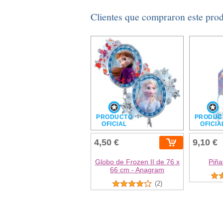
Clientes que compraron este pro
PRODUCTO
PRODUC
OFICIAL
OFICIA
4,50 €
9,10 €
Globo de Frozen II de 76 x
Piña
66 cm - Anagram
(2)