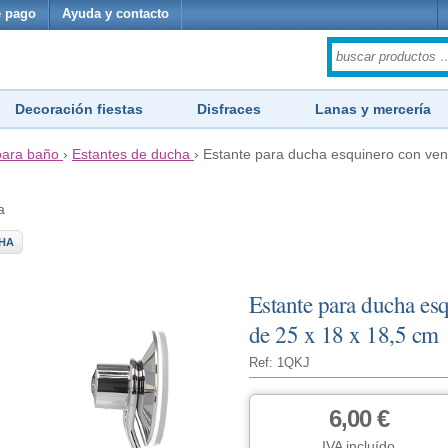
 pago
Ayuda y contacto
Decoración fiestas
Disfraces
Lanas y mercería
para baño
›
Estantes de ducha
›
Estante para ducha esquinero con ven
a
HA
Estante para ducha es
de 25 x 18 x 18,5 cm
Ref: 1QKJ
6,00 €
IVA incluído