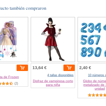
ducto también compraron
TO
L
13,64 €
2,40 €
4 tallas disponibles
10 números d
ta de Frozen
Disfraz de vampiresa corto
Globo de núme
(2)
para niña
metalizado de 
unidad