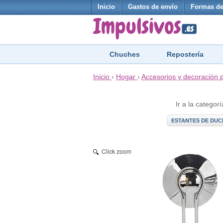
Inicio
Gastos de envío
Formas de
Chuches
Repostería
Inicio
›
Hogar
›
Accesorios y decoración 
Ir a la categorí
ESTANTES DE DUC
Click zoom