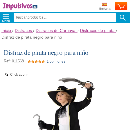
Enviar a:
Menú
Inicio
›
Disfraces
›
Disfraces de Carnaval
›
Disfraces de pirata
›
Disfraz de pirata negro para niño
Disfraz de pirata negro para niño
Ref: 011568
1 opiniones
Click zoom