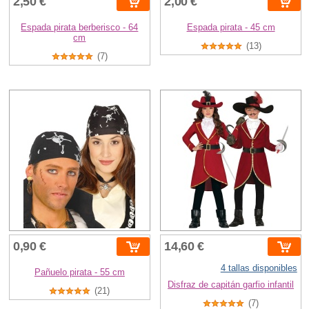
2,50 €
2,00 €
Espada pirata berberisco - 64
Espada pirata - 45 cm
cm
(13)
(7)
0,90 €
14,60 €
4 tallas disponibles
Pañuelo pirata - 55 cm
Disfraz de capitán garfio infantil
(21)
(7)