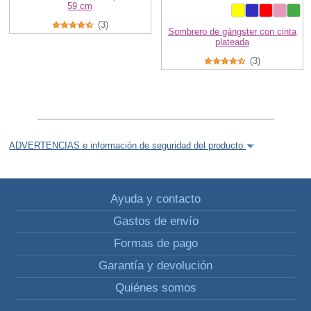
59 cm
(3)
Sombrero de gángster con cinta
plateada
(3)
ADVERTENCIAS e información de seguridad del producto
Ayuda y contacto
Gastos de envío
Formas de pago
Garantía y devolución
Quiénes somos