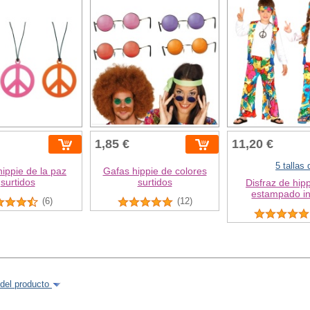
1,85 €
11,20 €
5 tallas
hippie de la paz
Gafas hippie de colores
surtidos
surtidos
Disfraz de hip
estampado inf
(6)
(12)
del producto