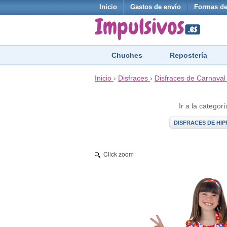
Inicio
Gastos de envío
Formas de
Chuches
Repostería
Inicio
›
Disfraces
›
Disfraces de Carnaval
Ir a la categorí
DISFRACES DE HIP
Click zoom