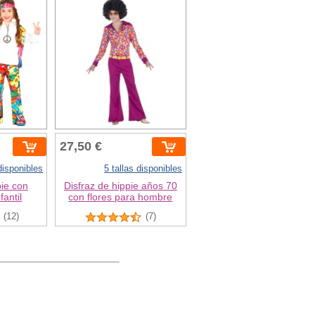
27,50 €
 disponibles
5 tallas disponibles
pie con
Disfraz de hippie años 70
antil
con flores para hombre
(12)
(7)