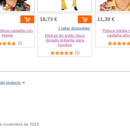
18,73 €
11,30 €
1 tallas disponibles
elena castaña con
Peluca media 
bigote
castaña año
Disfraz de estilo disco
dorado brillante para
(1)
hombre
(1)
del producto
e noviembre de 2023