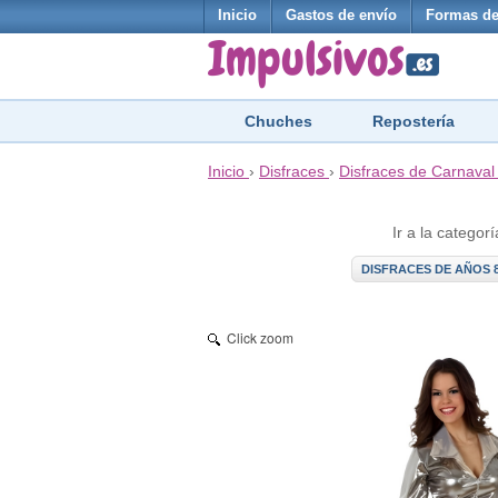
Inicio
Gastos de envío
Formas de
Chuches
Repostería
Inicio
›
Disfraces
›
Disfraces de Carnaval
Ir a la categorí
DISFRACES DE AÑOS 8
Click zoom