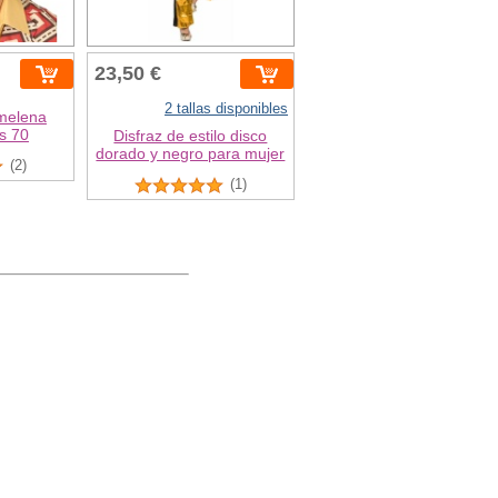
23,50 €
2 tallas disponibles
melena
s 70
Disfraz de estilo disco
dorado y negro para mujer
(2)
(1)