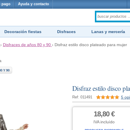
 pago
Ayuda y contacto
Decoración fiestas
Disfraces
Lanas y mercería
›
Disfraces de años 80 y 90
›
Disfraz estilo disco plateado para mujer
a
0 Y 90
Disfraz estilo disco p
5 op
Ref: 011491
18,80 €
IVA incluído