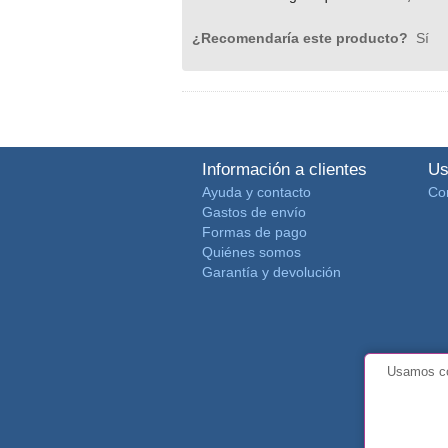
¿Recomendaría este producto?
Sí
Información a clientes
Us
Ayuda y contacto
Co
Gastos de envío
Formas de pago
Quiénes somos
Garantía y devolución
Usamos co