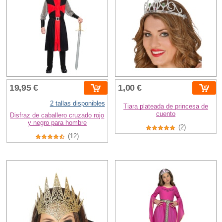
19,95 €
1,00 €
2 tallas disponibles
Tiara plateada de princesa de
cuento
Disfraz de caballero cruzado rojo
y negro para hombre
(2)
(12)