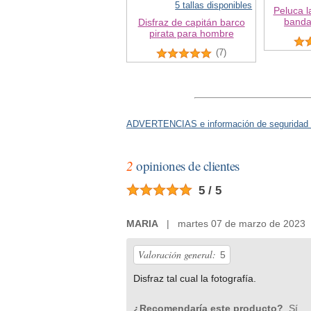
5 tallas disponibles
Peluca l
banda
Disfraz de capitán barco
pirata para hombre
(7)
ADVERTENCIAS e información de seguridad 
2
opiniones de clientes
5 / 5
MARIA
| martes 07 de marzo de 2023
Valoración general:
5
Disfraz tal cual la fotografía.
¿Recomendaría este producto?
Sí