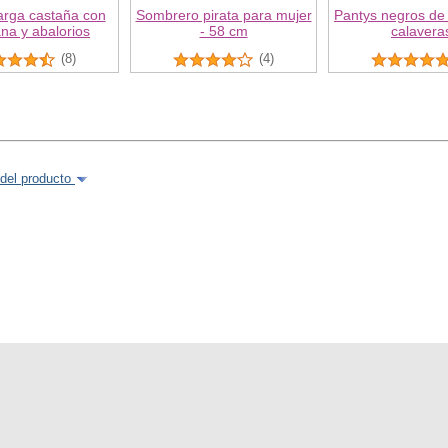
arga castaña con
Sombrero pirata para mujer
Pantys negros de r
na y abalorios
- 58 cm
calavera
(8)
(4)
del producto