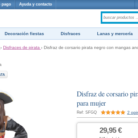
 pago
Ayuda y contacto
Decoración fiestas
Disfraces
Lanas y mercería
›
Disfraces de pirata
›
Disfraz de corsario pirata negro con mangas an
a
ATA
Disfraz de corsario p
para mujer
2 opi
Ref: SFGQ
29,95 €