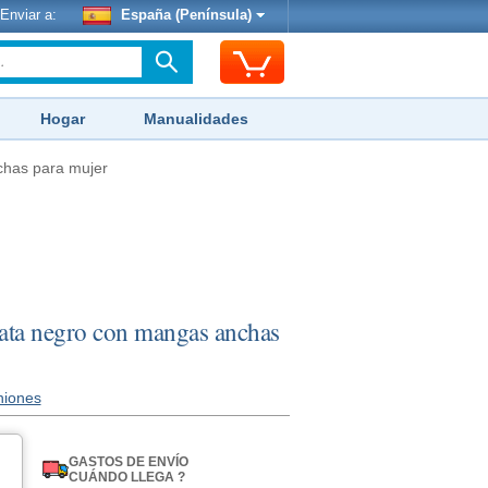
Enviar a:
España (Península)
Hogar
Manualidades
chas para mujer
irata negro con mangas anchas
niones
GASTOS DE ENVÍO
CUÁNDO LLEGA ?