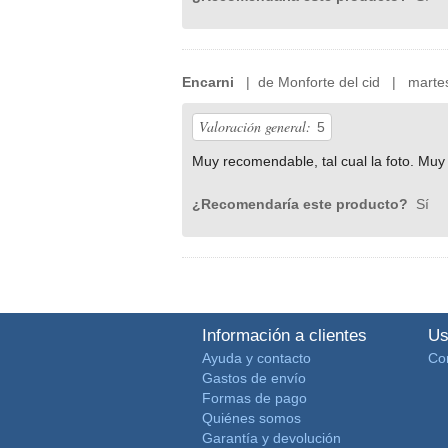
Encarni
| de Monforte del cid | martes
Valoración general:
5
Muy recomendable, tal cual la foto. Muy 
¿Recomendaría este producto?
Sí
Información a clientes
Us
Ayuda y contacto
Co
Gastos de envío
Formas de pago
Quiénes somos
Garantía y devolución