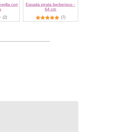
ejilla con
Espada pirata berberisco -
s
64 cm
(2)
(7)