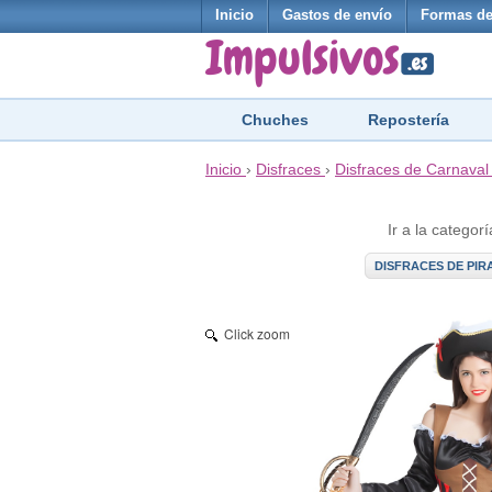
Inicio
Gastos de envío
Formas de
Chuches
Repostería
Inicio
›
Disfraces
›
Disfraces de Carnaval
Ir a la categorí
DISFRACES DE PIR
Click zoom