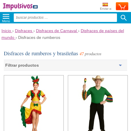
Enviar a:
Menú
Inicio
›
Disfraces
›
Disfraces de Carnaval
›
Disfraces de países del
mundo
›
Disfraces de rumberos
Disfraces de rumberos y brasileñas
47
productos
Filtrar productos