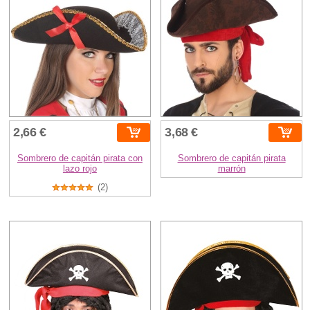
2,66 €
3,68 €
Sombrero de capitán pirata con
Sombrero de capitán pirata
lazo rojo
marrón
(2)