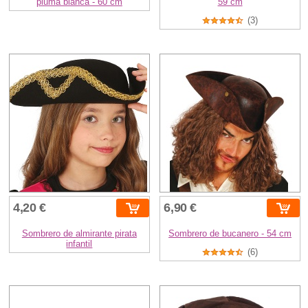
pluma blanca - 60 cm
59 cm
(3)
4,20 €
6,90 €
Sombrero de almirante pirata
Sombrero de bucanero - 54 cm
infantil
(6)