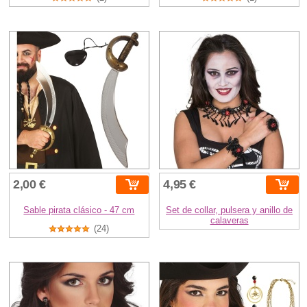
2,00 €
4,95 €
Sable pirata clásico - 47 cm
Set de collar, pulsera y anillo de
calaveras
(24)