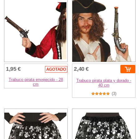
1,95 €
2,40 €
AGOTADO
Trabuco pirata envejecido - 28
Trabuco pirata plata y dorado -
cm
40 cm
(3)