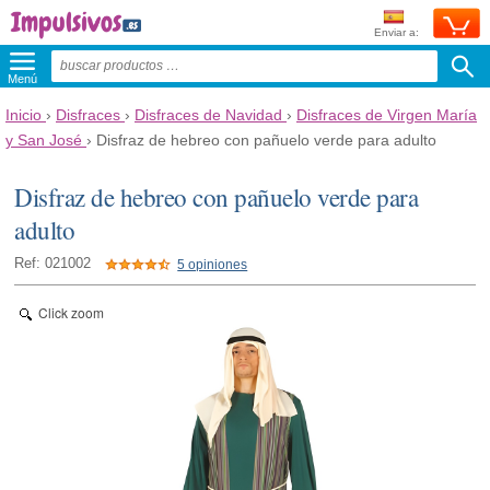
Enviar a:
Menú
Inicio
›
Disfraces
›
Disfraces de Navidad
›
Disfraces de Virgen María
y San José
›
Disfraz de hebreo con pañuelo verde para adulto
Disfraz de hebreo con pañuelo verde para
adulto
Ref: 021002
5 opiniones
Click zoom