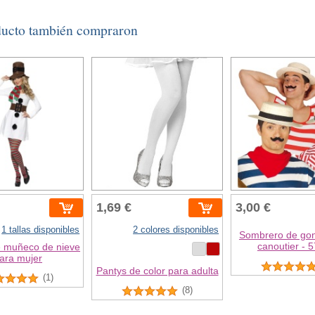
ducto también compraron
1,69 €
3,00 €
1 tallas disponibles
2 colores disponibles
Sombrero de gon
canoutier - 
e muñeco de nieve
ara mujer
Pantys de color para adulta
(1)
(8)