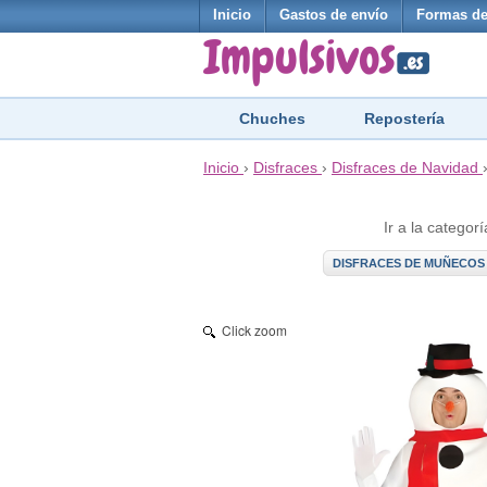
Inicio
Gastos de envío
Formas de
Chuches
Repostería
Inicio
›
Disfraces
›
Disfraces de Navidad
Ir a la categorí
DISFRACES DE MUÑECOS 
Click zoom