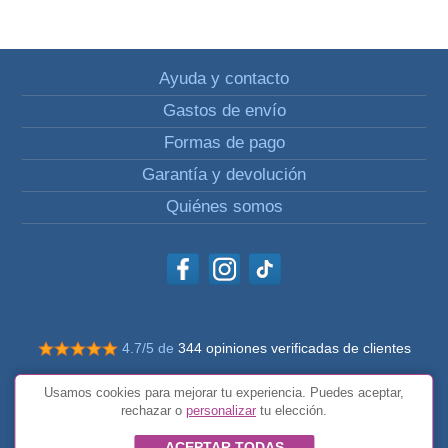
Ayuda y contacto
Gastos de envío
Formas de pago
Garantía y devolución
Quiénes somos
4.7/5 de
344 opiniones verificadas de clientes
© Todos los derechos reservados Impulsivos
Usamos cookies para mejorar tu experiencia. Puedes aceptar,
Condiciones generales
rechazar o
personalizar
tu elección.
ACEPTAR TODAS