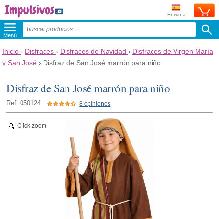
Enviar a:
Menú
Inicio
›
Disfraces
›
Disfraces de Navidad
›
Disfraces de Virgen María
y San José
›
Disfraz de San José marrón para niño
Disfraz de San José marrón para niño
Ref: 050124
8 opiniones
Click zoom