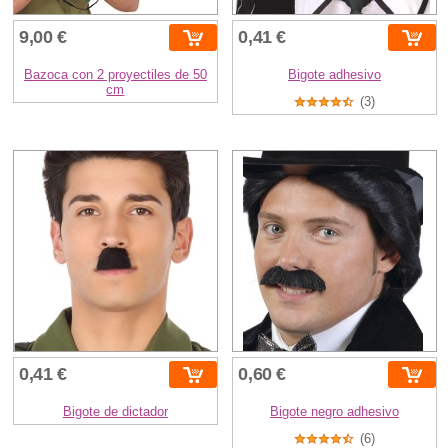
9,00 €
0,41 €
Bazoca con 2 proyectiles de 50
Bigote adhesivo
cm
(3)
0,41 €
0,60 €
Bigote de dictador
Bigote negro adhesivo
(6)